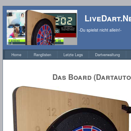
LiveDart.N
-Du spielst nicht allein!-
Home
Ranglisten
Letzte Legs
Dartverwaltung
Das Board (Dartauto